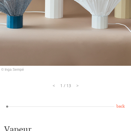
© Inga Sempé
<
1 / 13
>
back
Vapeur