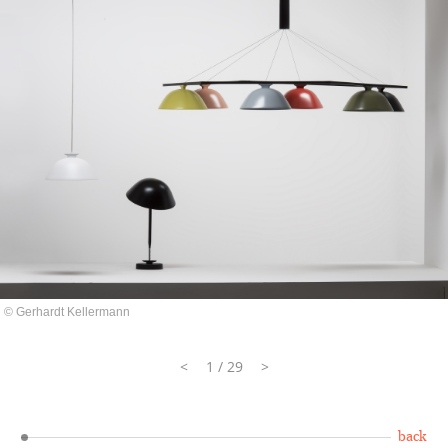
© Gerhardt Kellermann
<
1 / 29
>
back